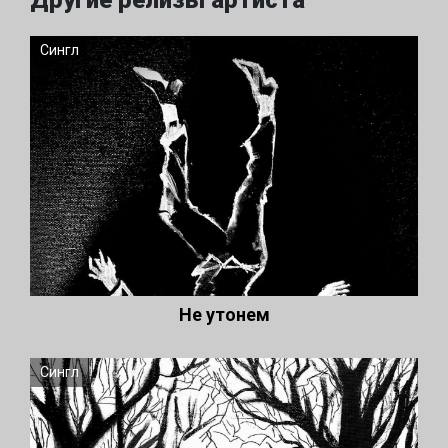
Другие релизы артиста
Сингл
Не утонем
Сингл