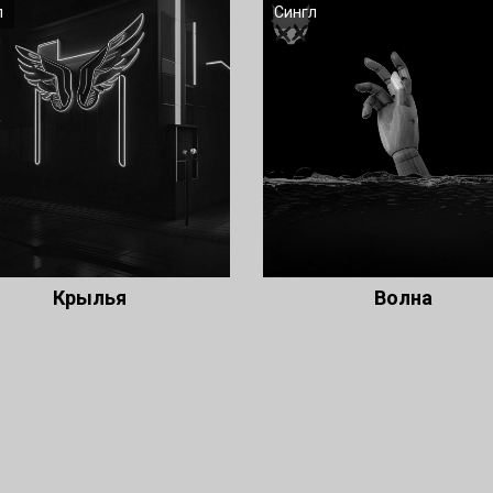
л
Сингл
Крылья
Волна