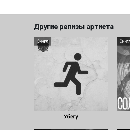
Другие релизы артиста
Сингл
Синг
Убегу