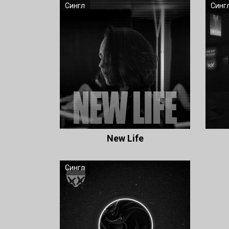
Сингл
Синг
New Life
Сингл