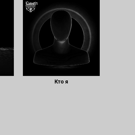
Сингл
Кто я