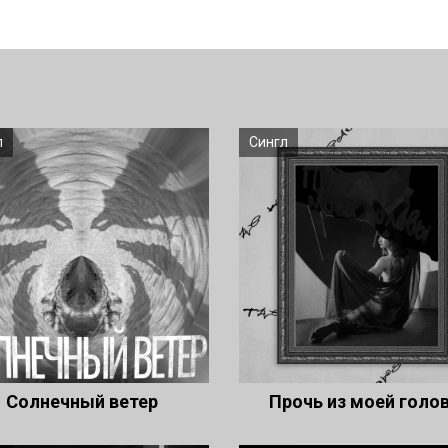
л
Сингл
Солнечный ветер
Прочь из моей голо