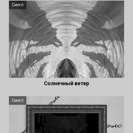
Сингл
Солнечный ветер
Сингл