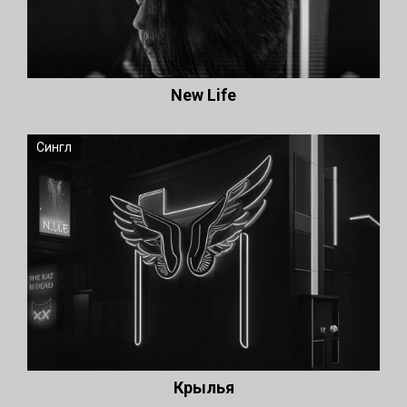
New Life
Сингл
Крылья