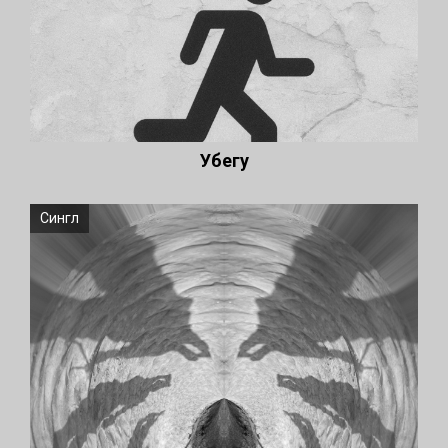
Убегу
Сингл