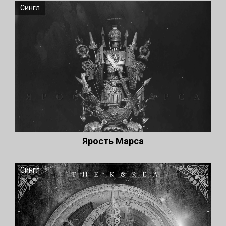
Сингл
Ярость Марса
Сингл