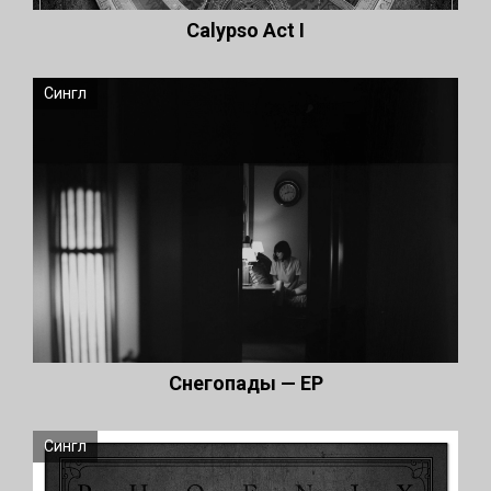
Сalypso Act I
Сингл
Снегопады — EP
Сингл