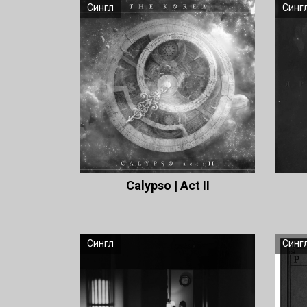
Сингл
Синг
Calypso | Act II
Сингл
Синг