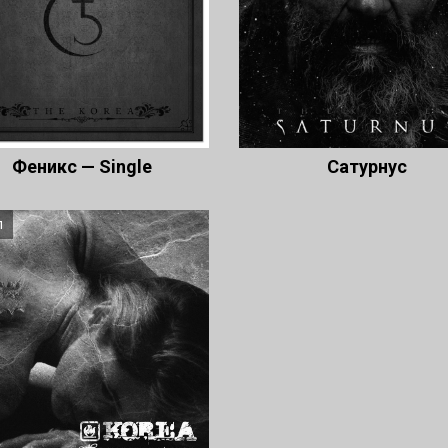
Феникс — Single
Сатурнус
л