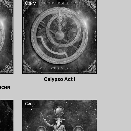
Сингл
Сalypso Act I
рсия
Сингл