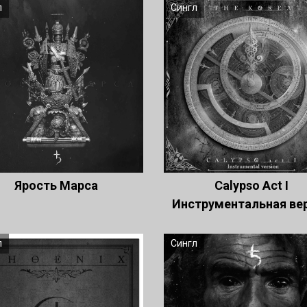
л
Сингл
Ярость Марса
Сalypso Act I
Инструментальная ве
л
Сингл