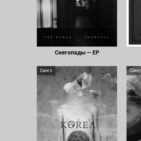
Снегопады — EP
Сингл
Синг