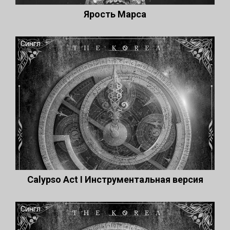
Ярость Марса
Сингл
Сalypso Act I Инструментальная версия
Сингл