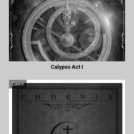
Сalypso Act I
Сингл