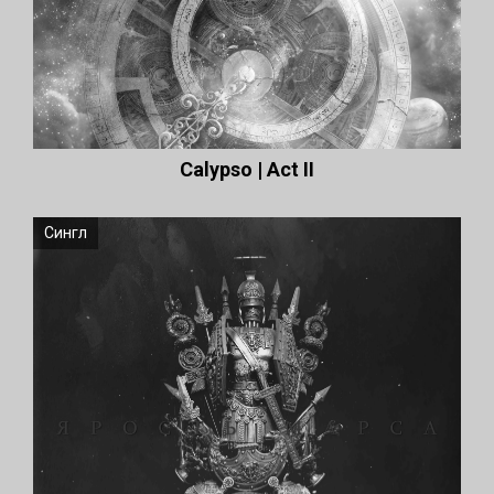
Calypso | Act II
Сингл