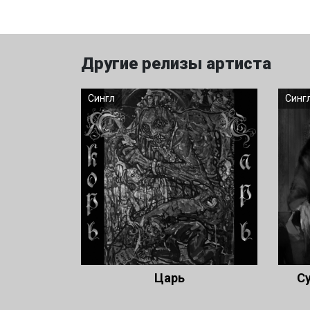
Другие релизы артиста
Сингл
Синг
Царь
Су