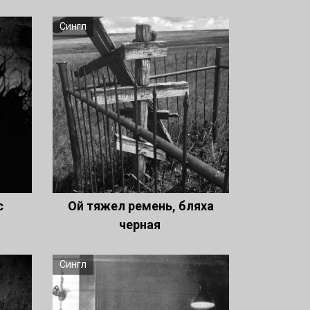
Сингл
ас
Ой тяжел ремень, бляха
черная
Сингл