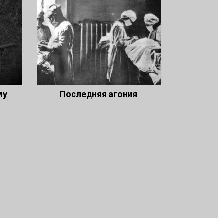
му
Последняя агония
)