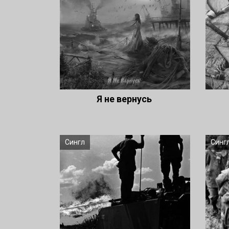
Я не вернусь
Сингл
Синг