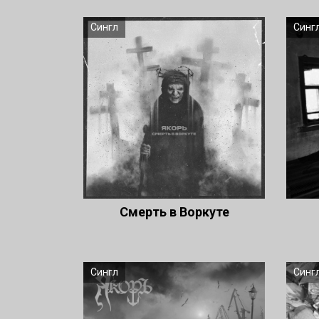
Сингл
Синг
Смерть в Воркуте
Сингл
Синг