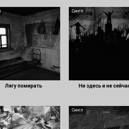
л
Сингл
Лягу помирать
Ни здесь и не сейч
л
Сингл