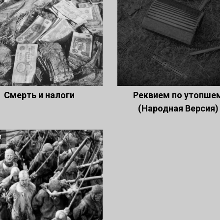
Смерть и налоги
Реквием по утопше
(Народная Версия
л