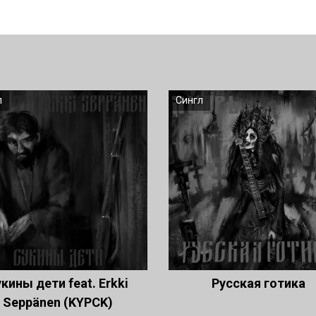
л
Сингл
кины дети feat. Erkki
Русская готика
Seppänen (KYPCK)