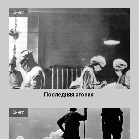
Сингл
Последняя агония
Сингл