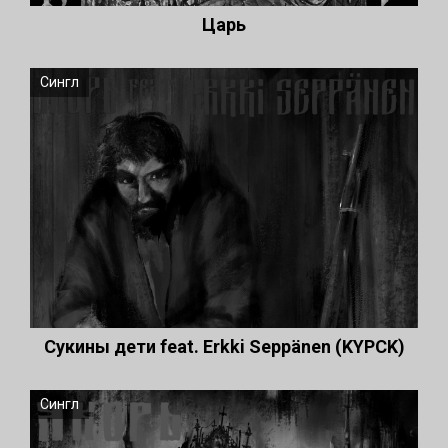
Царь
Сингл
Сукины дети feat. Erkki Seppänen (KYPCK)
Сингл