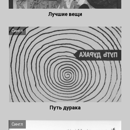
Лучшие вещи
Сингл
Путь дурака
Сингл