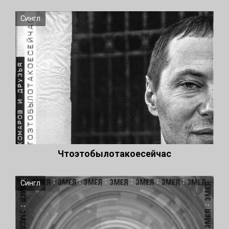
Сингл
Чтоэтобылотакоесейчас
Сингл