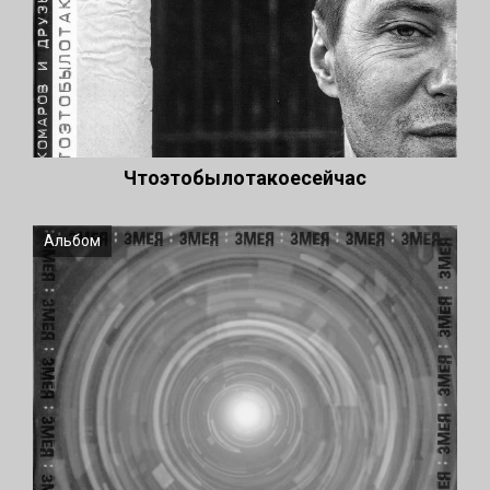
Чтоэтобылотакоесейчас
Альбом