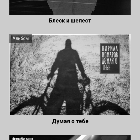
Блеск и шелест
Альбом
Думая о тебе
Альбом