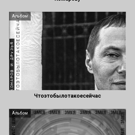
Альбом
Чтоэтобылотакоесейчас
Альбом