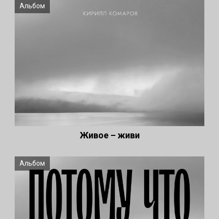
Альбом
Живое – живи
Альбом