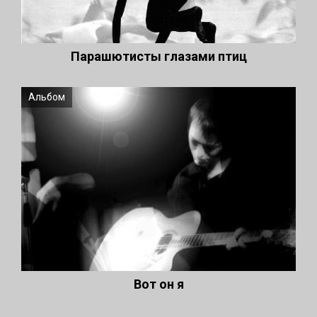
Парашютисты глазами птиц
Альбом
Вот он я