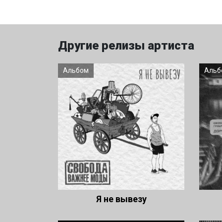
Другие релизы артиста
Альбом
Альб
Я не вывезу