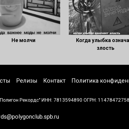
Не молчи
Когда улыбка означ
злость
исты
Релизы
Контакт
Политика конфиден
Полигон Рекордс" ИНН: 7813594890 ОГРН: 1147847275
rds@polygonclub.spb.ru