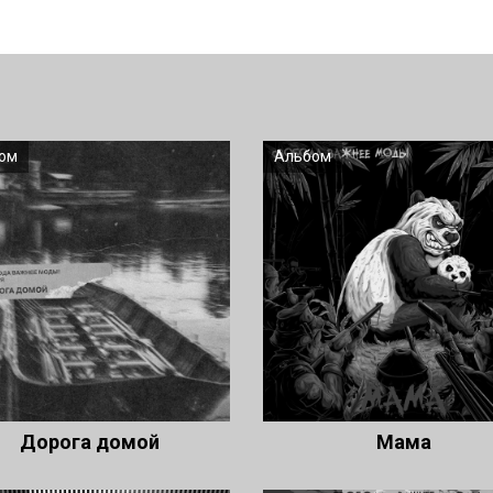
ом
Альбом
Дорога домой
Мама