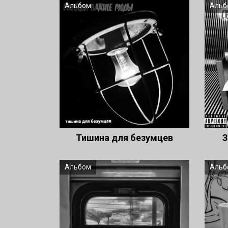
Альбом
Альб
Тишина для безумцев
З
Альбом
Альб