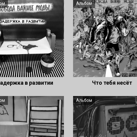
ом
Альбом
адержка в развитии
Что тебя несёт
ом
Альбом