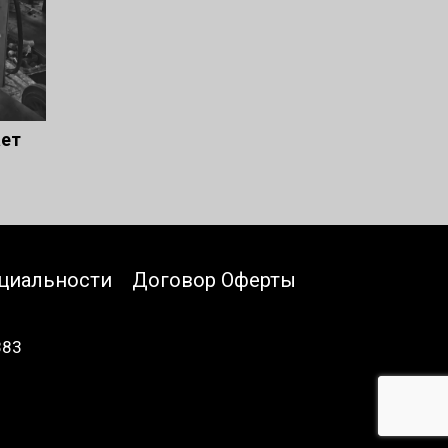
ает
циальности
Договор Оферты
883