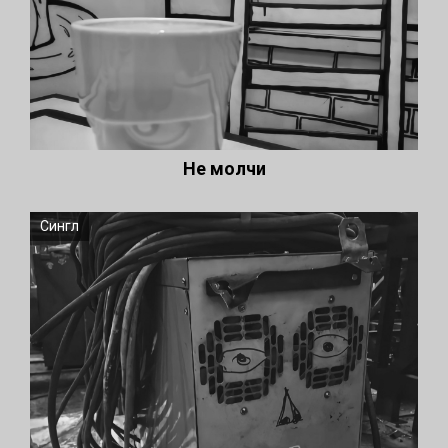
Не молчи
Сингл