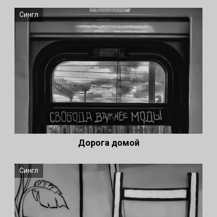
Сингл
Дорога домой
Сингл