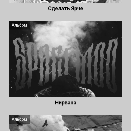
Cделать Ярче
Альбом
Нирвана
Альбом