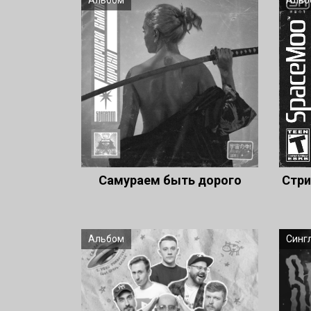
Альбом
Альб
Самураем быть дорого
Стри
Альбом
Синг