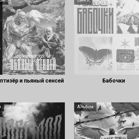
ом
Сингл
птизёр и пьяный сенсей
Бабочки
л
Альбом