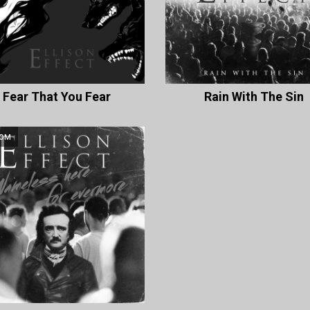
Fear That You Fear
Rain With The Sin
ом