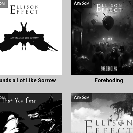
ом
Альбом
unds a Lot Like Sorrow
Foreboding
ом
Альбом