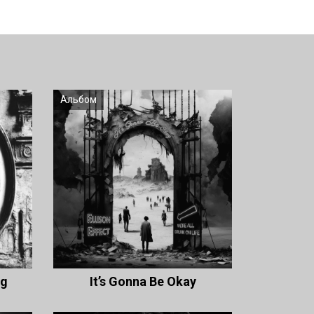
Альбом
ng
It’s Gonna Be Okay