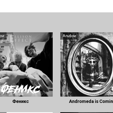
ом
Альбом
Феникс
Andromeda is Comi