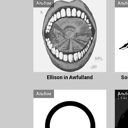
Альбом
Альб
Ellison in Awfulland
So
Альбом
Альб