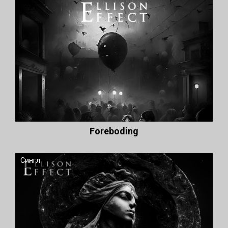
Foreboding
Сингл