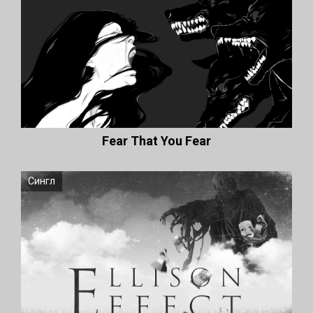
Fear That You Fear
Сингл