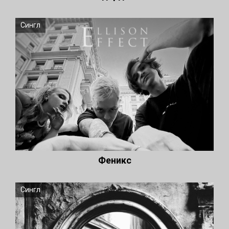
Сингл
Феникс
Сингл