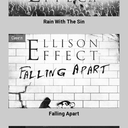
Rain With The Sin
Сингл
Falling Apart