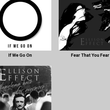
If We Go On
Fear That You Fear
л