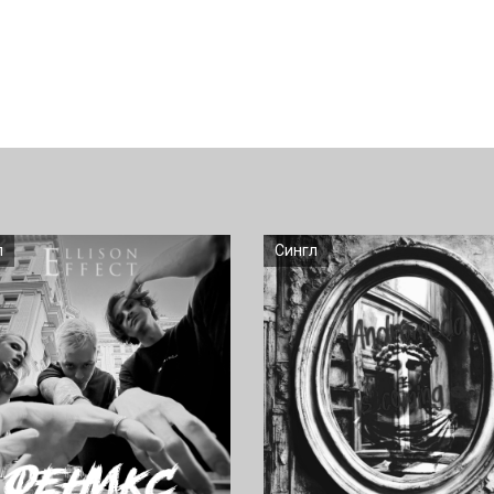
л
Сингл