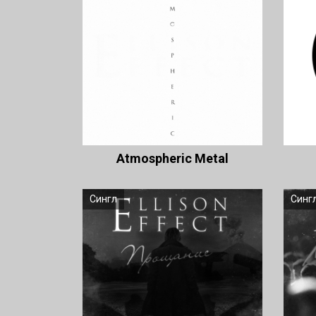
Atmospheric Metal
Сингл
Синг