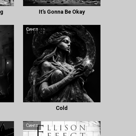
ng
It’s Gonna Be Okay
Сингл
Cold
Сингл