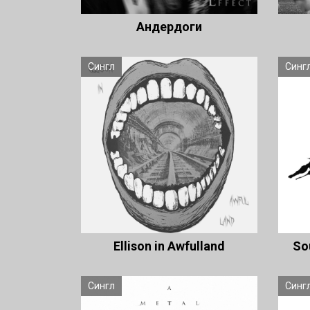
Андердоги
Сингл
Синг
Ellison in Awfulland
So
Сингл
Синг