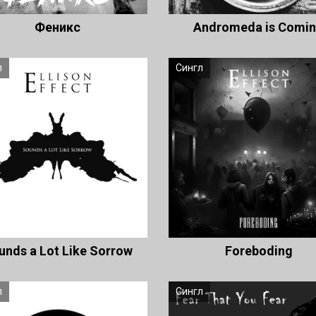
Феникс
Andromeda is Comi
л
Сингл
unds a Lot Like Sorrow
Foreboding
л
Сингл