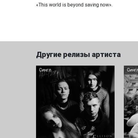
«This world is beyond saving now».
Другие релизы артиста
Сингл
Синг