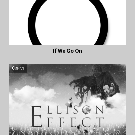
If We Go On
Сингл