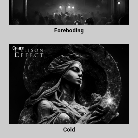
Foreboding
Сингл
Cold