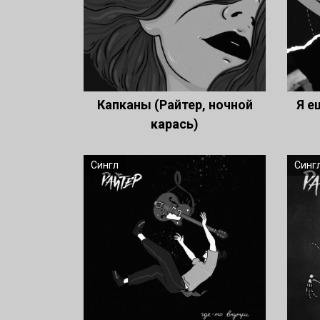
Капканы (Райтер, ночной
Я е
карась)
Сингл
Синг