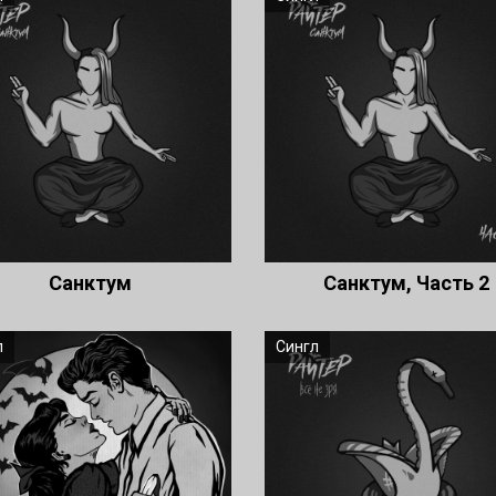
Санктум
Санктум, Часть 2
л
Сингл