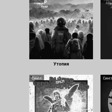
Утопия
Сингл
Синг