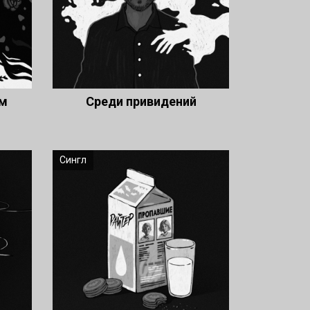
им
Среди привидений
Сингл