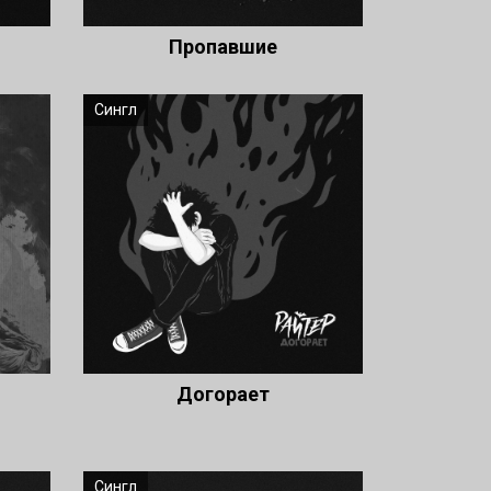
Пропавшие
Сингл
Догорает
Сингл