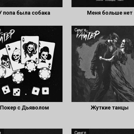
У попа была собака
Меня больше нет
л
Сингл
Покер с Дьяволом
Жуткие танцы
л
Сингл