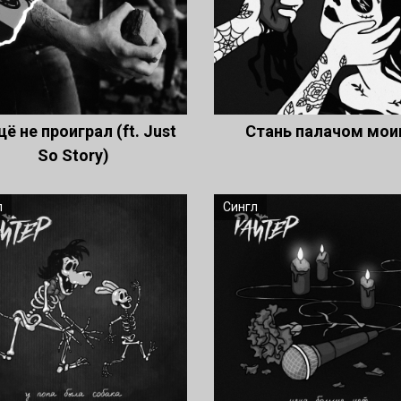
щё не проиграл (ft. Just
Стань палачом мо
So Story)
л
Сингл