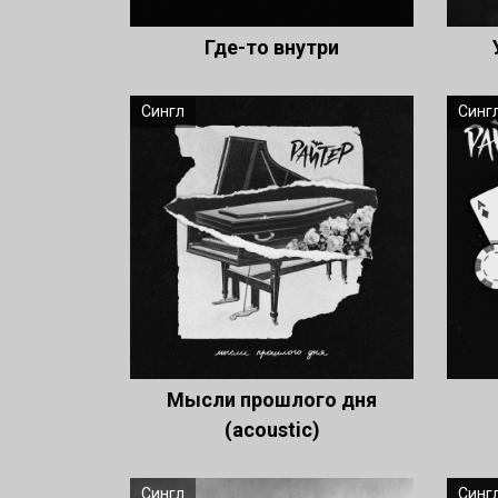
Где-то внутри
Сингл
Синг
Мысли прошлого дня
(acoustic)
Сингл
Синг