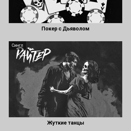
Покер с Дьяволом
Сингл
Жуткие танцы