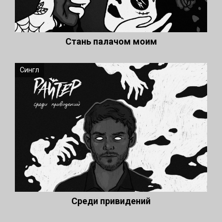
Стань палачом моим
Сингл
Среди привидений