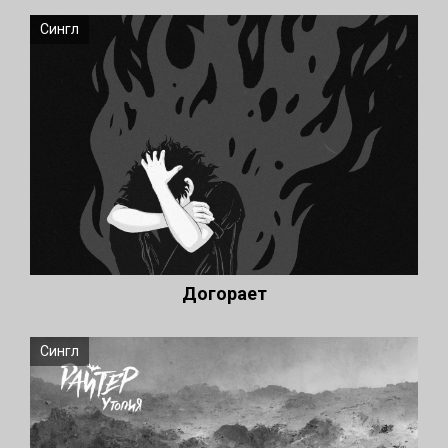
Сингл
Догорает
Сингл