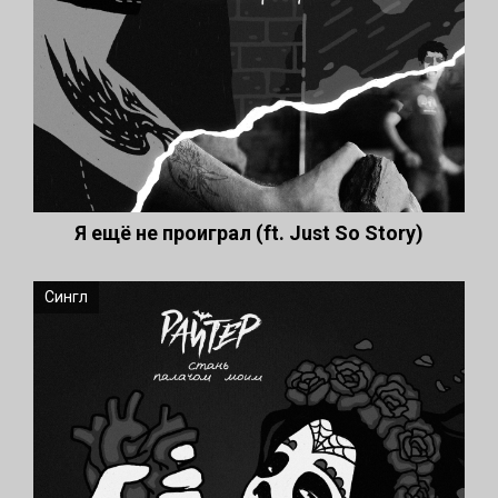
Я ещё не проиграл (ft. Just So Story)
Сингл