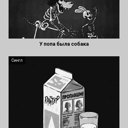
У попа была собака
Сингл