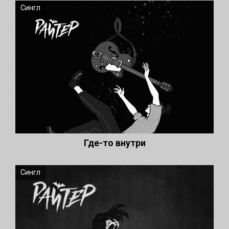
Сингл
Где-то внутри
Сингл