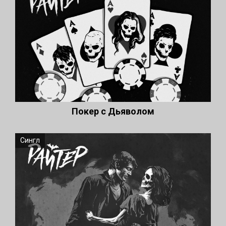
Покер с Дьяволом
Сингл