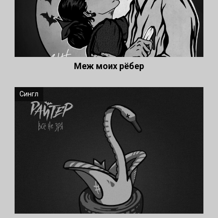
Меж моих рёбер
Сингл