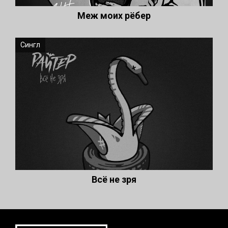
Меж моих рёбер
Сингл
Всё не зря