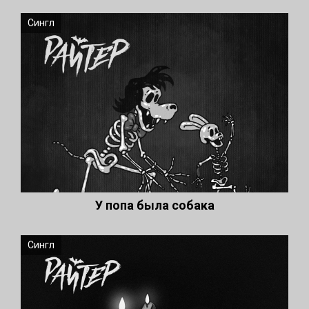
Сингл
У попа была собака
Сингл