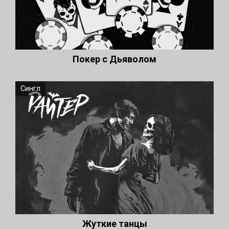
Покер с Дьяволом
Сингл
Жуткие танцы