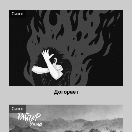
Сингл
Догорает
Сингл