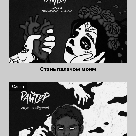
Стань палачом моим
Сингл