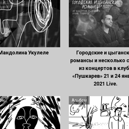
Мандолина Укулеле
Городские и цыганс
романсы и несколько 
из концертов в клу
«Пушкарев» 21 и 24 ян
2021 Live.
ом
Альбом