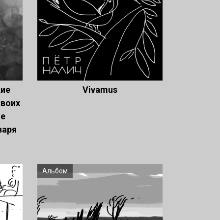
кие
Vivamus
своих
бе
варя
Альбом