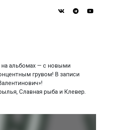
и на альбомах — с новыми
онцентным грувом! В записи
Валентинович»!
рылья, Славная рыба и Клевер.