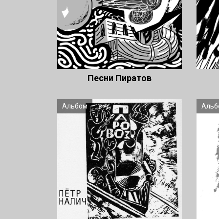
Песни Пиратов
Альбом
Альб