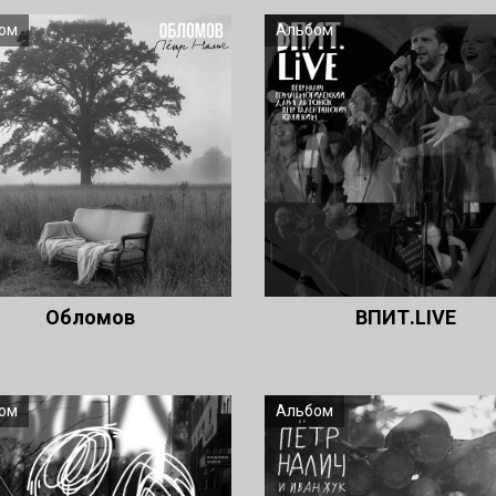
ом
Альбом
Обломов
ВПИТ.LIVE
ом
Альбом