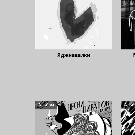
Яджнавалки
Альбом
Альб