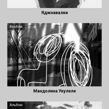
Яджнавалки
Альбом
Мандолина Укулеле
Альбом