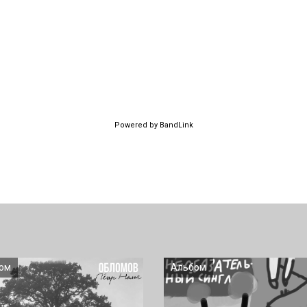
Powered by BandLink
ом
Альбом