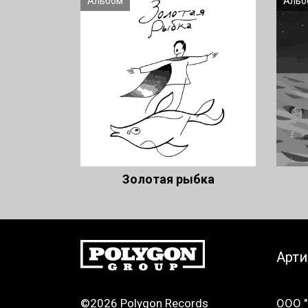
Альбом
Альб
Золотая рыбка
Арт
©2026 Polygon Records
ООО "