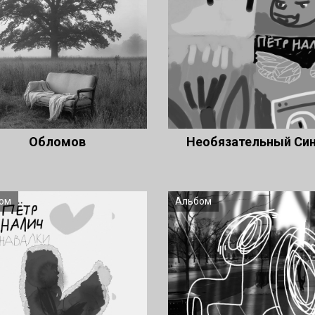
Обломов
Необязательный Си
ом
Альбом