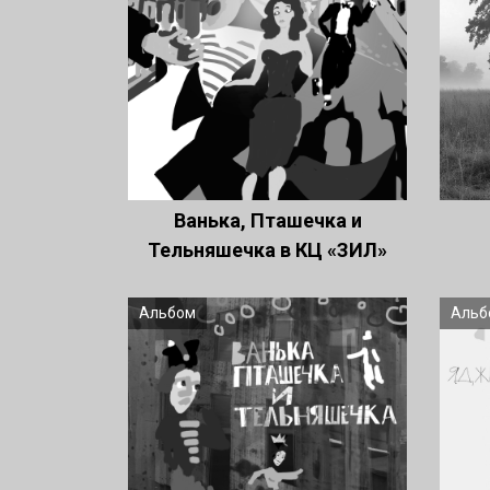
Ванька, Пташечка и
Тельняшечка в КЦ «ЗИЛ»
Альбом
Альб