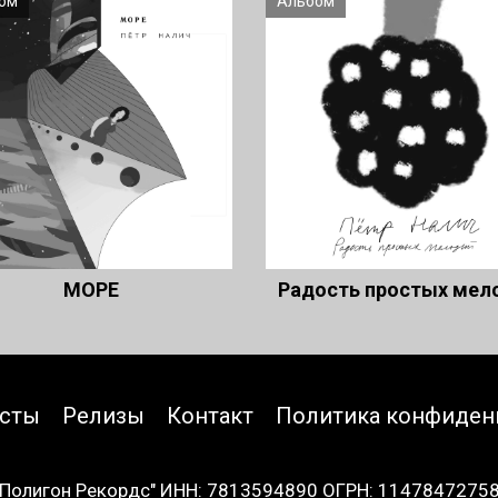
ом
Альбом
МОРЕ
Радость простых мел
исты
Релизы
Контакт
Политика конфиден
Полигон Рекордс" ИНН: 7813594890 ОГРН: 1147847275