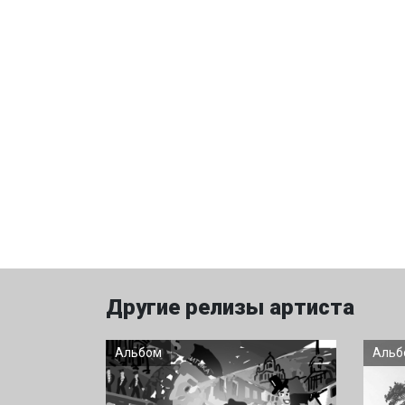
Другие релизы артиста
Альбом
Альб