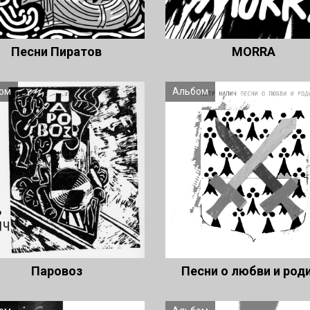
Песни Пиратов
MORRA
ом
Альбом
Паровоз
Песни о любви и род