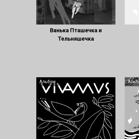
Ванька Пташечка и
Тельняшечка
Альбом
Альб