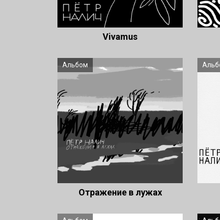
Vivamus
Альбом
Альб
Отражение в лужах