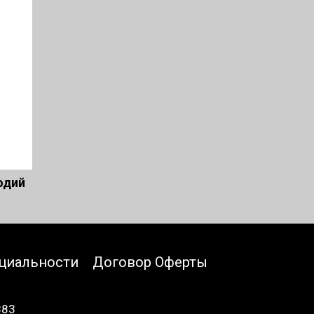
одий
циальности
Договор Оферты
883