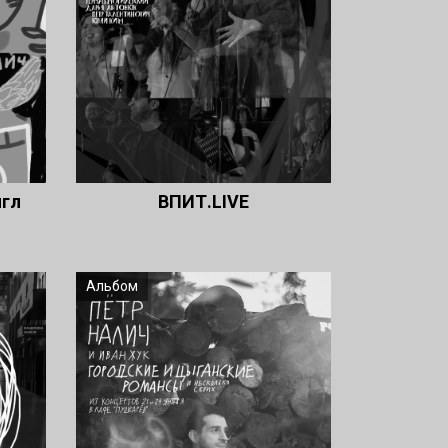
нгл
ВПИТ.LIVE
Альбом