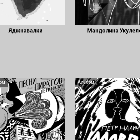
Яджнавалки
Мандолина Укулел
ом
Альбом