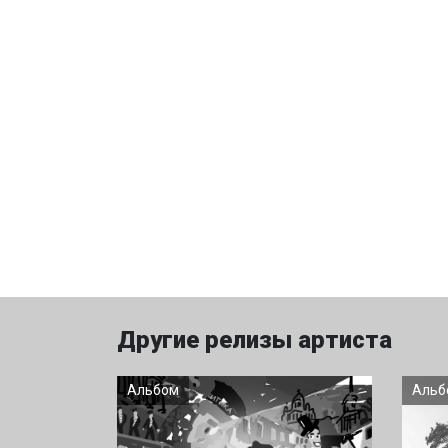
Другие релизы артиста
Альбом
Альб