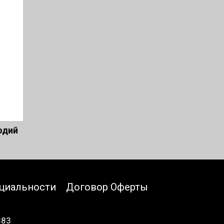
одий
циальности
Договор Оферты
883