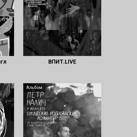
нгл
ВПИТ.LIVE
Альбом