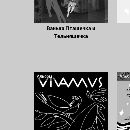
Ванька Пташечка и
Тельняшечка
Альбом
Альб