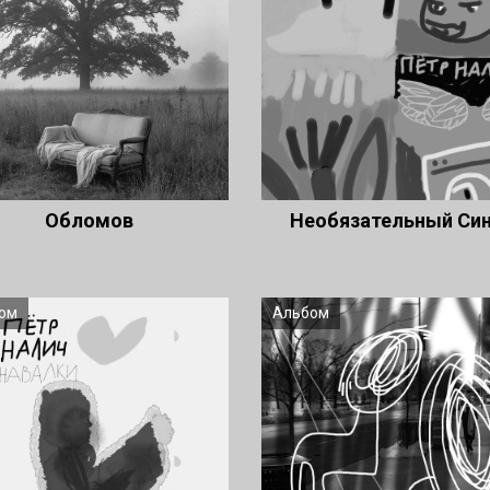
Обломов
Необязательный Си
ом
Альбом