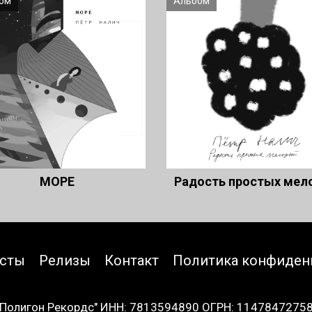
ом
Альбом
МОРЕ
Радость простых мел
исты
Релизы
Контакт
Политика конфиден
Полигон Рекордс" ИНН: 7813594890 ОГРН: 1147847275