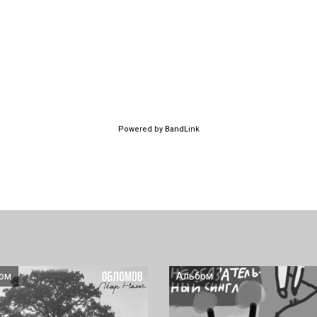
Powered by BandLink
ом
Альбом