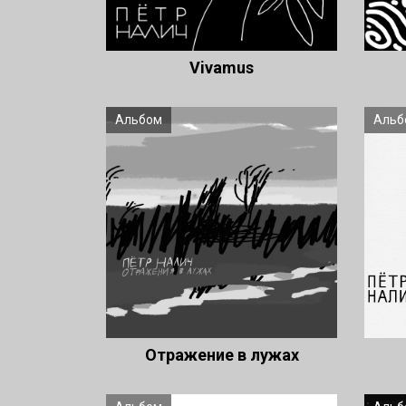
Vivamus
Альбом
Альб
Отражение в лужах