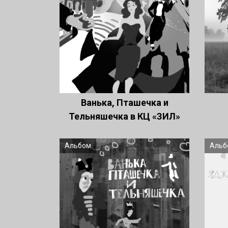
Ванька, Пташечка и
Тельняшечка в КЦ «ЗИЛ»
Альбом
Альб