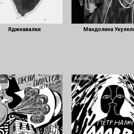
Яджнавалки
Мандолина Укулел
ом
Альбом