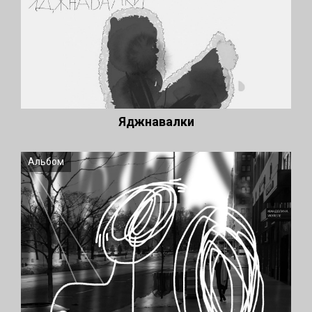
Яджнавалки
Альбом