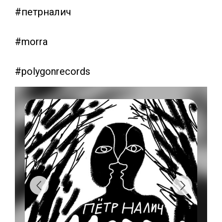
#петрналич
#morra
#polygonrecords