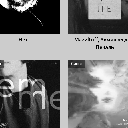
Нет
Mazzltoff, Зимавсегд
Печаль
л
Сингл