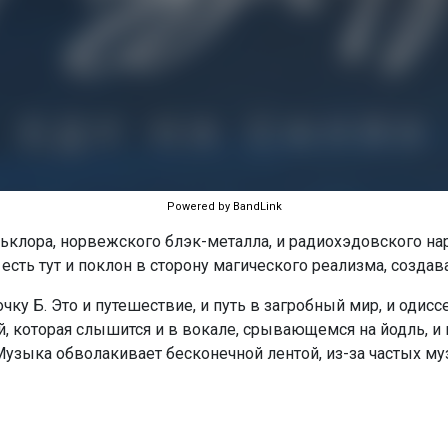
Powered by BandLink
ьклора, норвежского блэк-металла, и радиохэдовского нарр
ть тут и поклон в сторону магического реализма, создава
очку Б. Это и путешествие, и путь в загробный мир, и одисс
, которая слышится и в вокале, срывающемся на йодль, и 
. Музыка обволакивает бесконечной лентой, из-за частых 