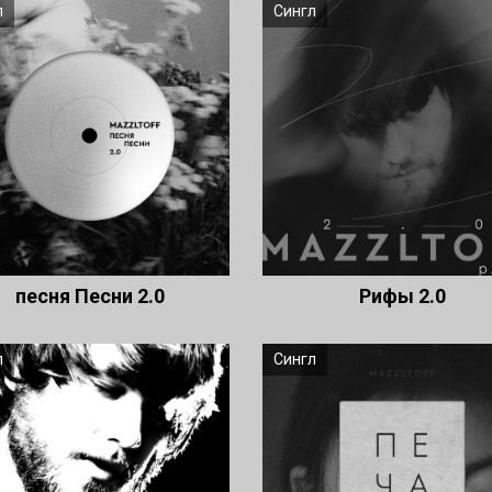
л
Сингл
песня Песни 2.0
Рифы 2.0
л
Сингл