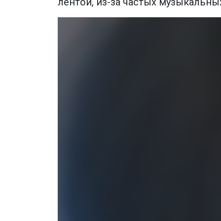
лентой, из-за частых музыкальных