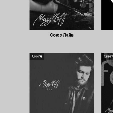
Союз Лайв
Сингл
Синг