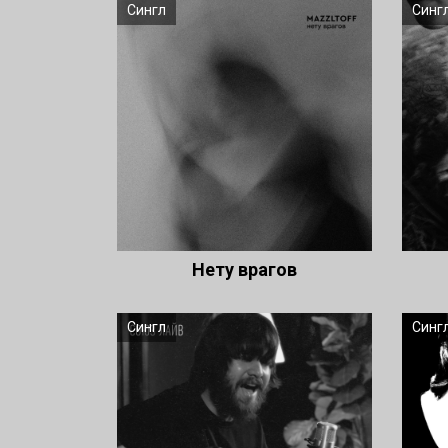
Сингл
Синг
Нету врагов
Сингл
Синг