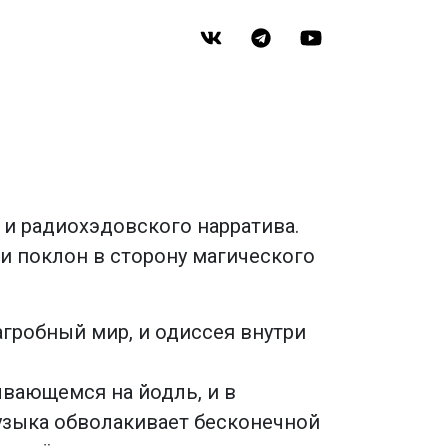
 и радиохэдовского нарратива.
 и поклон в сторону магического
загробный мир, и одиссея внутри
ывающемся на йодль, и в
Музыка обволакивает бесконечной