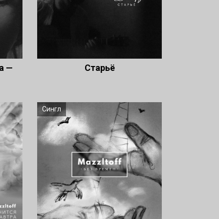
а —
Старьё
Сингл