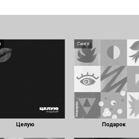
л
Сингл
Целую
Подарок