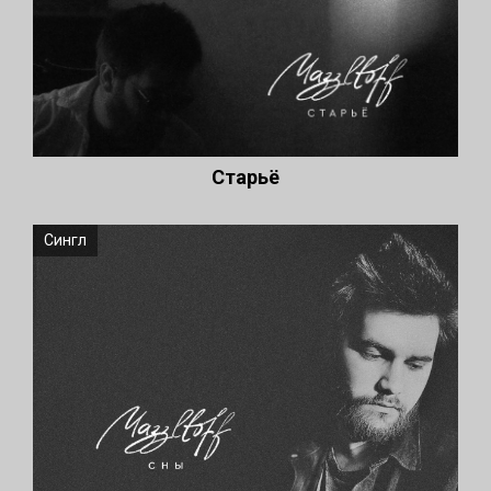
Старьё
Сингл