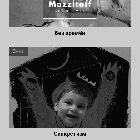
Без времён
Сингл
Синкретизм