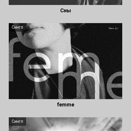
Сны
Сингл
femme
Сингл