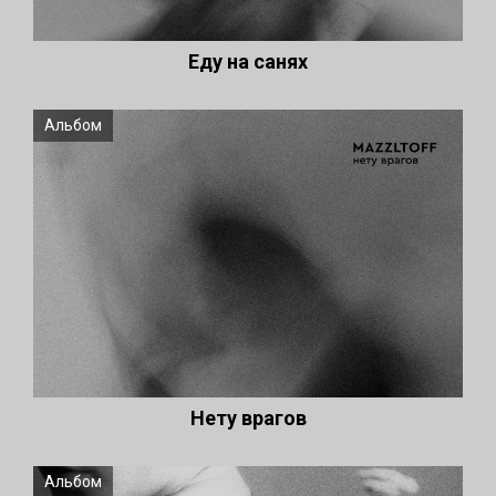
Еду на санях
Альбом
Нету врагов
Альбом