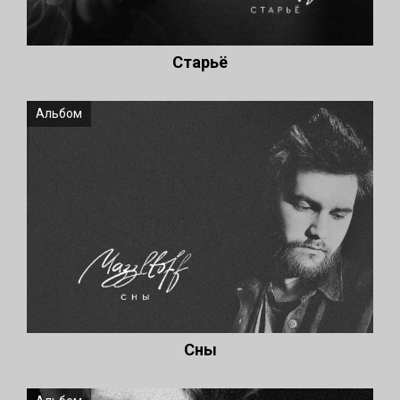
Старьё
Альбом
Сны