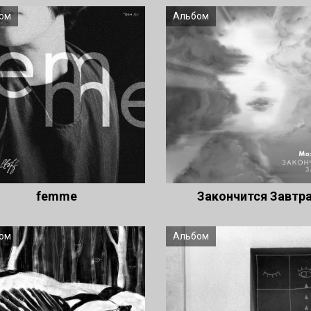
ом
Альбом
femme
Закончится Завтр
ом
Альбом