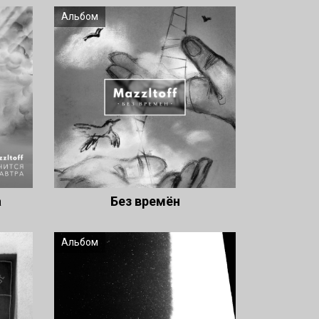
Альбом
а
Без времён
Альбом