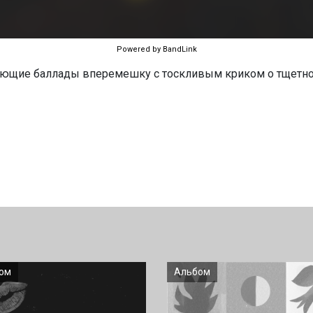
Powered by BandLink
ющие баллады вперемешку с тоскливым криком о тщетност
ом
Альбом