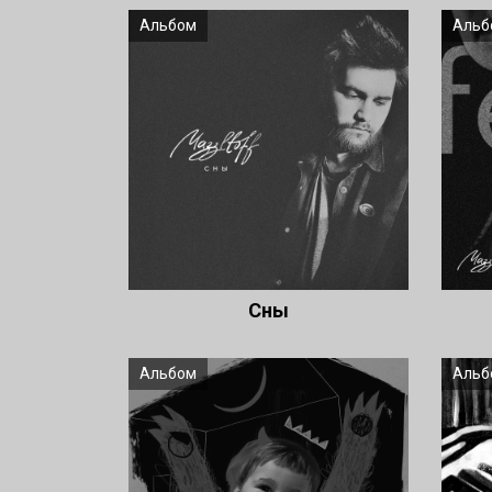
Альбом
Альб
Сны
Альбом
Альб