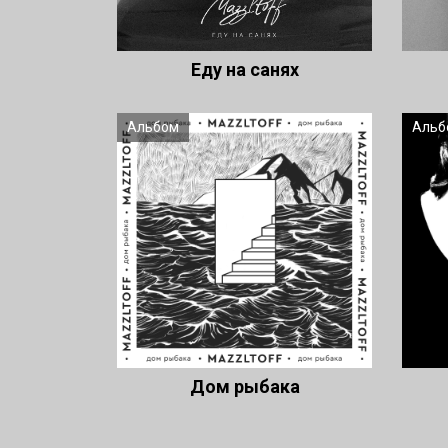
Еду на санях
Альбом
Альб
Дом рыбака