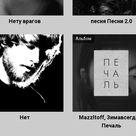
Нету врагов
песня Песни 2.0
ом
Альбом
Нет
Mazzltoff, Зимавсегд
Печаль