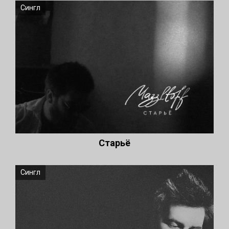
Сингл
Старьё
Сингл