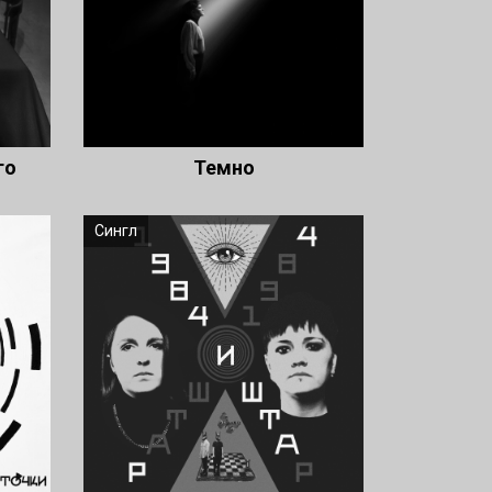
го
Темно
Сингл