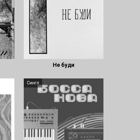
Не буди
Сингл