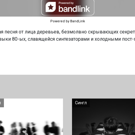
Powered by BandLink
ая песня от лица деревьев, безмолвно скрывающих секреты
зыки 80-ых, славящейся синтезаторами и холодными пост-
л
Сингл