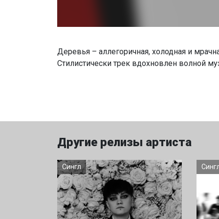
Деревья – аллегоричная, холодная и мрачн
Стилистически трек вдохновлен волной му
Другие релизы артиста
Сингл
Синг