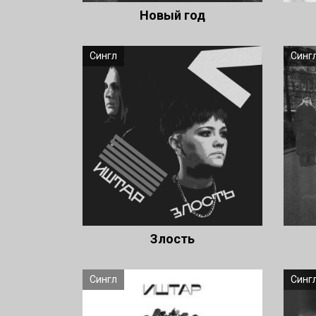
Новый год
Сингл
Синг
Злость
Сингл
Синг