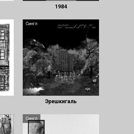
1984
Сингл
Эрешкигаль
Сингл