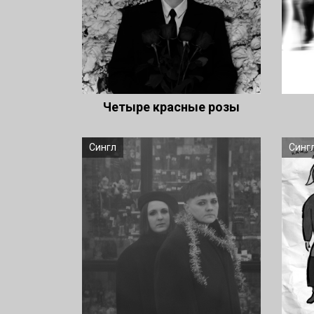
Четыре красные розы
Сингл
Синг