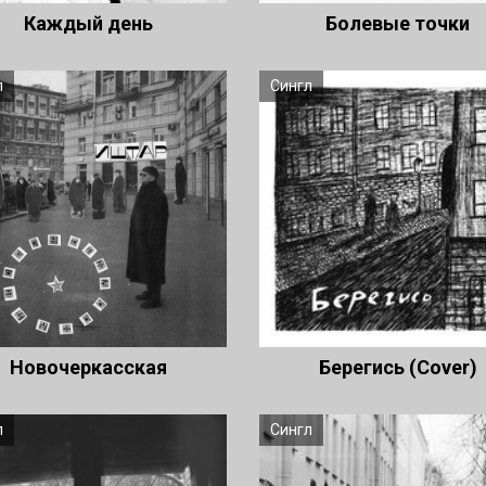
Каждый день
Болевые точки
л
Сингл
Новочеркасская
Берегись (Cover)
л
Сингл