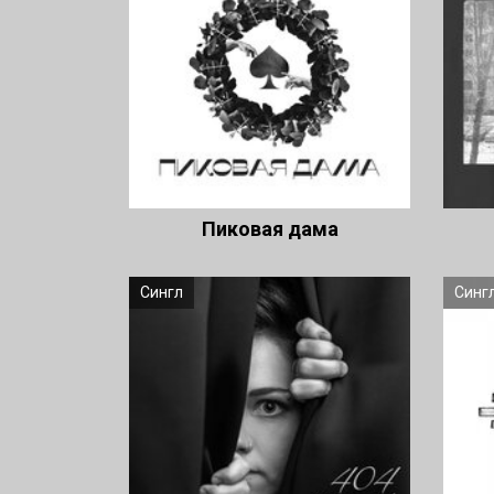
Пиковая дама
Сингл
Синг