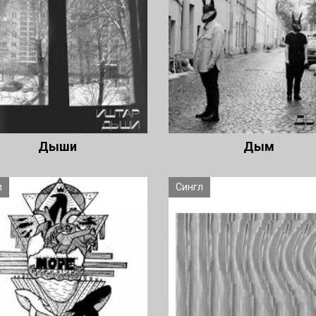
Дыши
Дым
л
Сингл