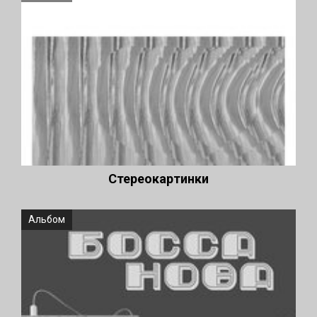
Стереокартинки
Альбом