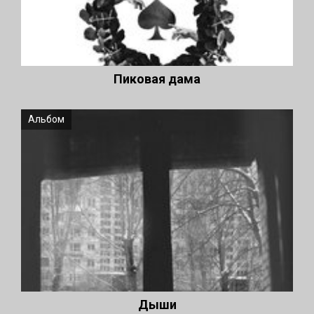
Пиковая дама
Альбом
Дыши