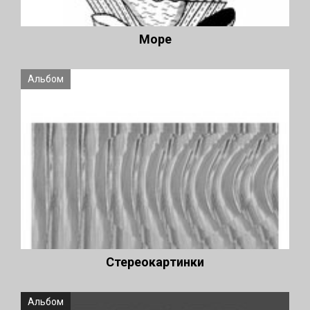
Море
Альбом
Стереокартинки
Альбом