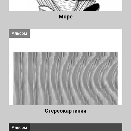
Море
Альбом
Стереокартинки
Альбом