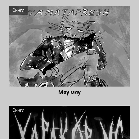
Сингл
Мяу мяу
Сингл