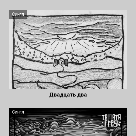
Сингл
Двадцать два
Сингл