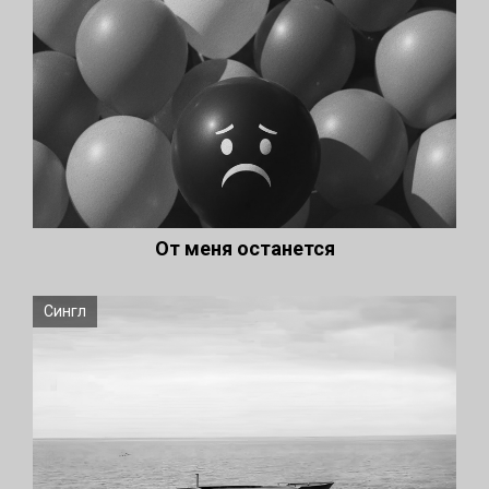
От меня останется
Сингл