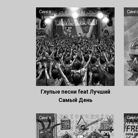
Сингл
Синг
Глупые песни feat Лучший
Самый День
Сингл
Синг