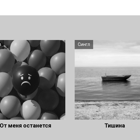
л
Сингл
От меня останется
Тишина