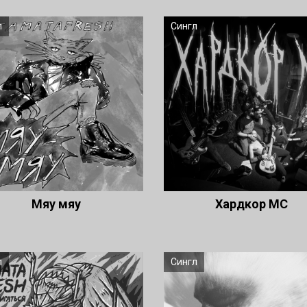
л
Сингл
Мяу мяу
Хардкор МС
л
Сингл