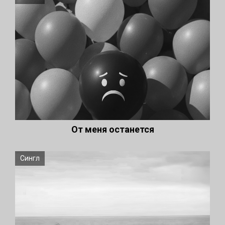
От меня останется
Сингл