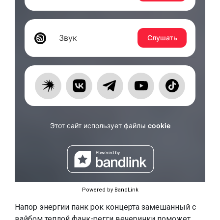
Powered by BandLink
Напор энергии панк рок концерта замешанный с
вайбом теплой фанк-регги вечеринки поможет