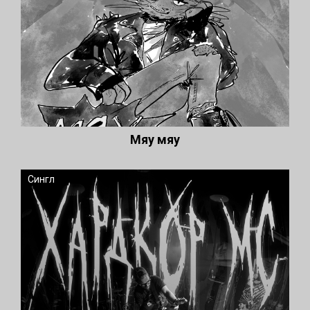
Мяу мяу
Сингл