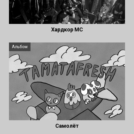
Хардкор МС
Альбом
Самолёт