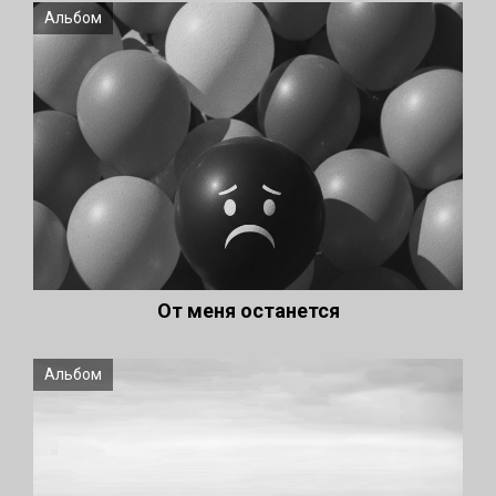
Альбом
От меня останется
Альбом