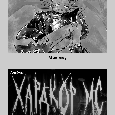
Мяу мяу
Альбом