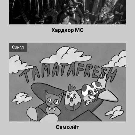
Хардкор МС
Сингл
Самолёт