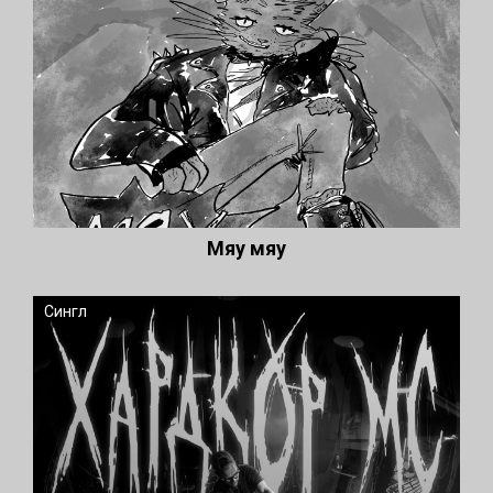
Мяу мяу
Сингл