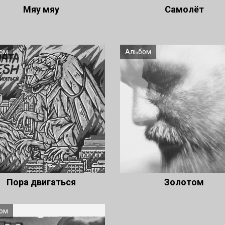
Мяу мяу
Самолёт
ом
Альбом
Пора двигаться
Золотом
ом