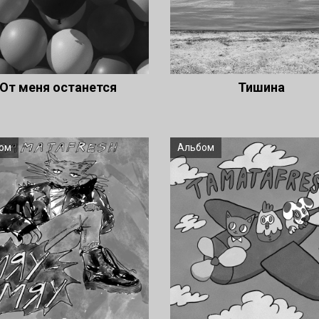
От меня останется
Тишина
ом
Альбом