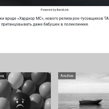
Powered by BandLink
ыки вроде «Хардкор МС», нового релиза рок-тусовщиков T
т пританцовывать даже бабушек в поликлинике.
ом
Альбом