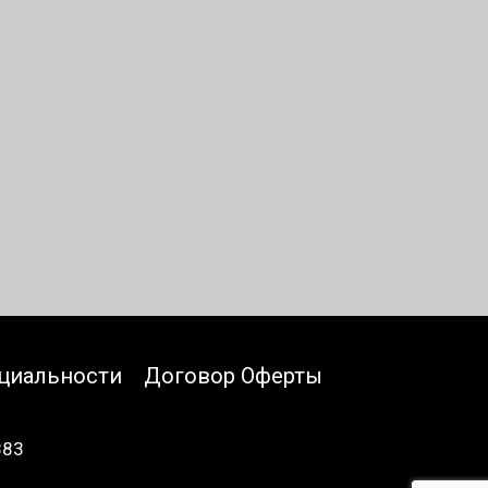
циальности
Договор Оферты
883