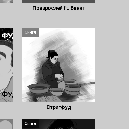
Повзрослей ft. Ваянг
Сингл
Стритфуд
Сингл