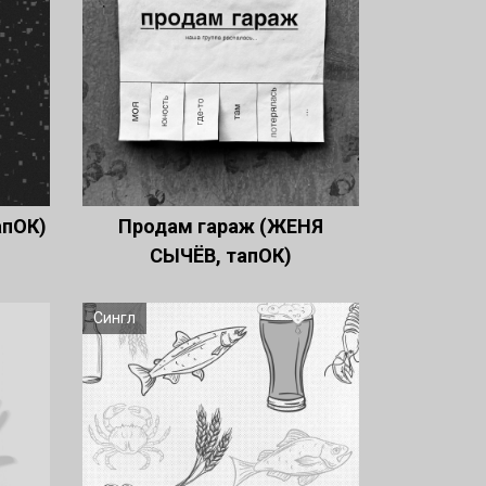
апОК)
Продам гараж (ЖЕНЯ
СЫЧЁВ, тапОК)
Сингл