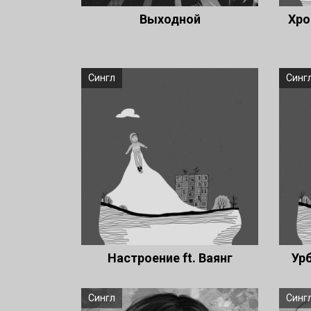
Выходной
Хро
Сингл
Синг
Настроение ft. Ваянг
Урб
Сингл
Синг