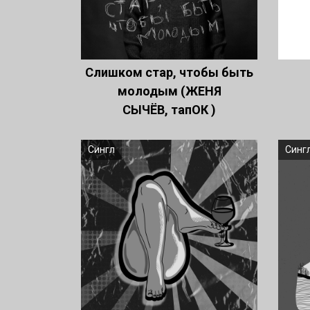
Слишком стар, чтобы быть
молодым (ЖЕНЯ
СЫЧЁВ, тапОК )
Сингл
Синг