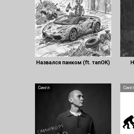
Назвался панком (ft. тапОК)
Н
Сингл
Синг