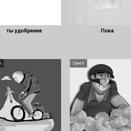
ты удобрение
Пока
л
Сингл