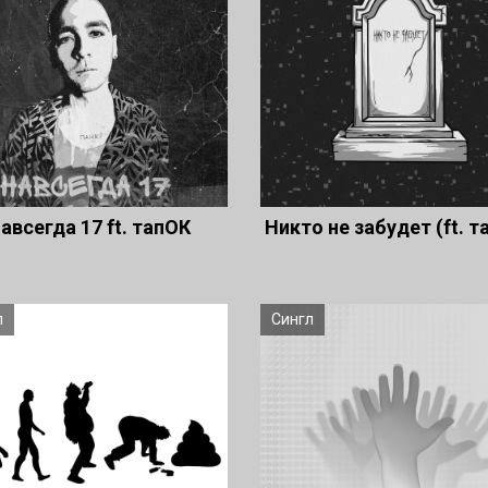
авсегда 17 ft. тапОК
Никто не забудет (ft. т
л
Сингл