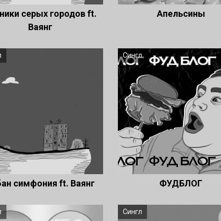
ники серых городов ft.
Апельсины
Ваянг
л
Сингл
ан симфония ft. Ваянг
ФУДБЛОГ
л
Сингл