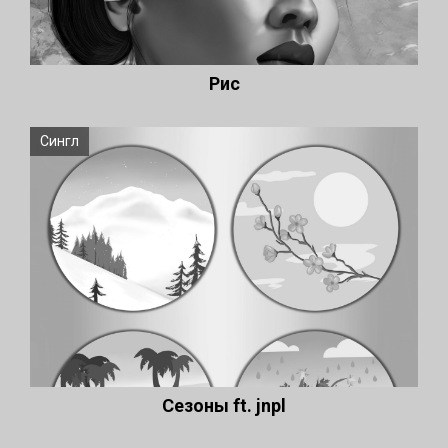
Рис
Сингл
Сезоны ft. jnpl