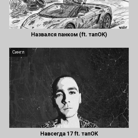
Назвался панком (ft. тапОК)
Сингл
Навсегда 17 ft. тапОК