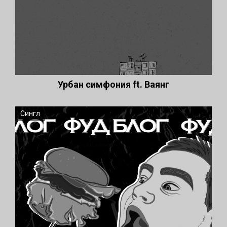
Урбан симфония ft. Ваянг
Сингл