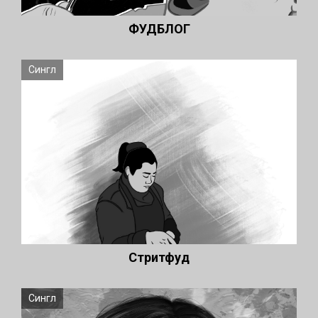
ФУДБЛОГ
Сингл
Стритфуд
Сингл