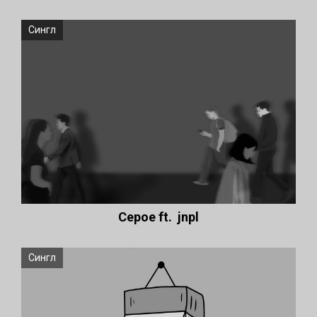
Сингл
Серое ft. jnpl
Сингл