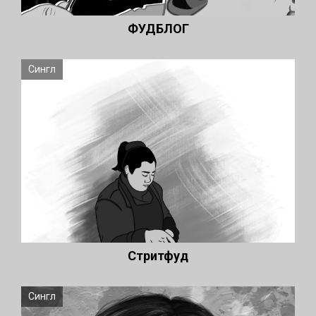
ФУДБЛОГ
Сингл
Стритфуд
Сингл