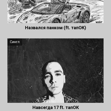
Назвался панком (ft. тапОК)
Сингл
Навсегда 17 ft. тапОК