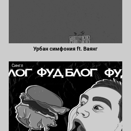
Урбан симфония ft. Ваянг
Сингл