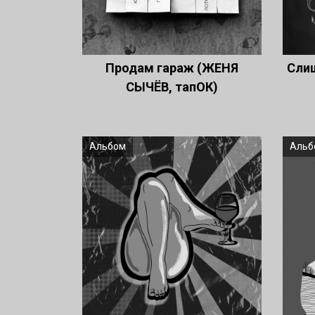
Продам гараж (ЖЕНЯ
Сли
СЫЧЁВ, тапОК)
Альбом
Альб