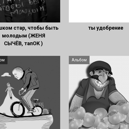
шком стар, чтобы быть
ты удобрение
молодым (ЖЕНЯ
СЫЧЁВ, тапОК )
ом
Альбом