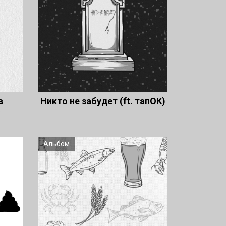
в
Никто не забудет (ft. тапОК)
Альбом