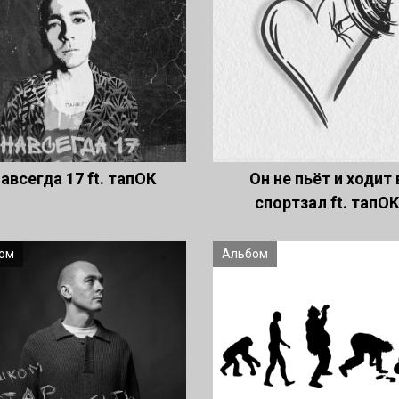
авсегда 17 ft. тапОК
Он не пьёт и ходит 
спортзал ft. тапОК
ом
Альбом