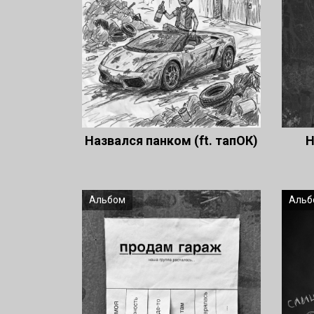
Назвался панком (ft. тапОК)
Н
Альбом
Альб