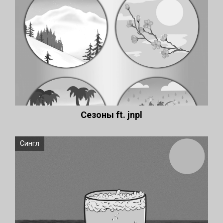
Сезоны ft. jnpl
Сингл