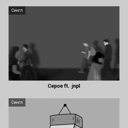
Сингл
Серое ft. jnpl
Сингл