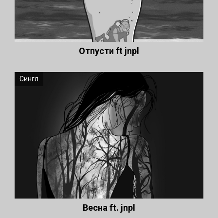
Отпусти ft jnpl
Сингл
Весна ft. jnpl