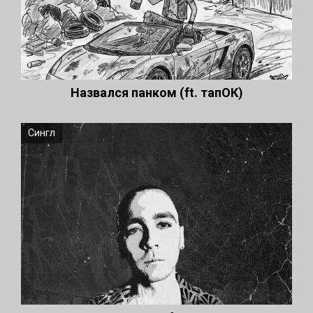
Назвался панком (ft. тапОК)
Сингл