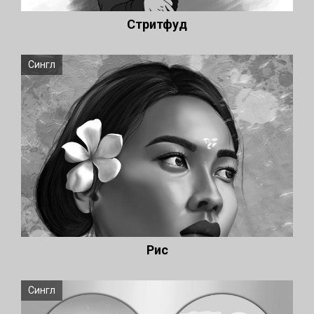
Стритфуд
Сингл
Рис
Сингл