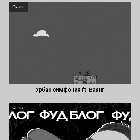
Сингл
Урбан симфония ft. Ваянг
Сингл